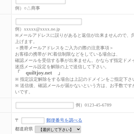
例）○△商事
例）xxxxx@xxxx.ne.jp
※メールアドレスに誤りがあると返信が出来ませんので、
上げます。
＜携帯メールアドレスをご入力の際の注意事項＞
お客様の携帯が PC着信制限などをしている場合は、
確認メールを受信する事が出来ません。かならず指定ドメ
迷惑メール設定を解除の上で送信して下さい。
「 quiltjoy.net 」
※ 指定設定解除をする場合は上記のドメインをご指定下さ
※ 送信後、確認メールが届かないという方は、お手数です
いです。
例）0123-45-6789
〒
郵便番号を調べる
都道府県