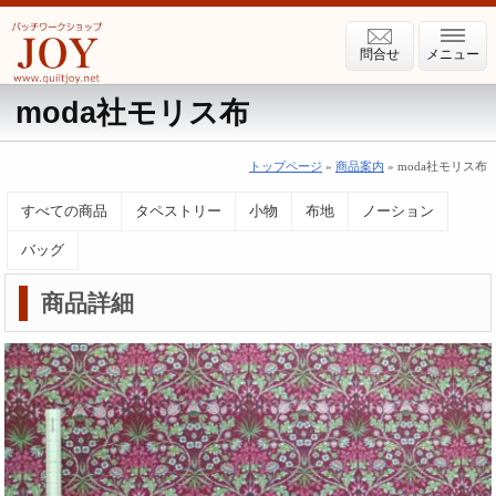
問合せ
メニュー
moda社モリス布
トップページ
»
商品案内
» moda社モリス布
すべての商品
タペストリー
小物
布地
ノーション
バッグ
商品詳細