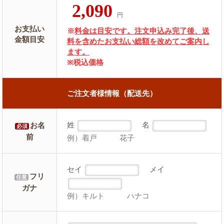
2,090
円
お支払い
※
料金は目安です。注文申込み完了後、送
金額目安
料を含めたお支払い総額を改めてご案内し
ます。
※税込価格
ご注文者様情報（配送先）
姓
名
お名
必須
前
例）着戸 花子
セイ
メイ
フリ
任意
ガナ
例）キルト ハナコ