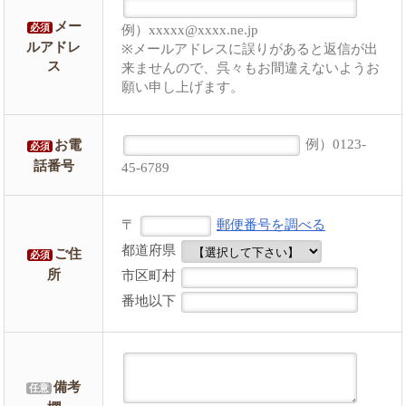
メー
例）xxxxx@xxxx.ne.jp
必須
ルアドレ
※メールアドレスに誤りがあると返信が出
ス
来ませんので、呉々もお間違えないようお
願い申し上げます。
例）0123-
お電
必須
話番号
45-6789
〒
郵便番号を調べる
都道府県
ご住
必須
所
市区町村
番地以下
備考
任意