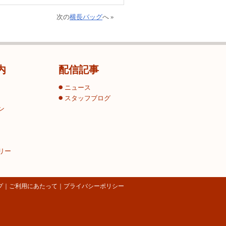
次の
横長バッグ
へ »
内
配信記事
ニュース
スタッフブログ
ン
リー
プ
｜
ご利用にあたって
｜
プライバシーポリシー