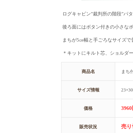
ログキャビン”裁判所の階段”パ
後ろ面にはボタン付きの小さな
まちが5㎝幅と手ごろなサイズで
＊キットにキルト芯、ショルダ
商品名
まち
サイズ情報
23×3
396
価格
売り
販売状況