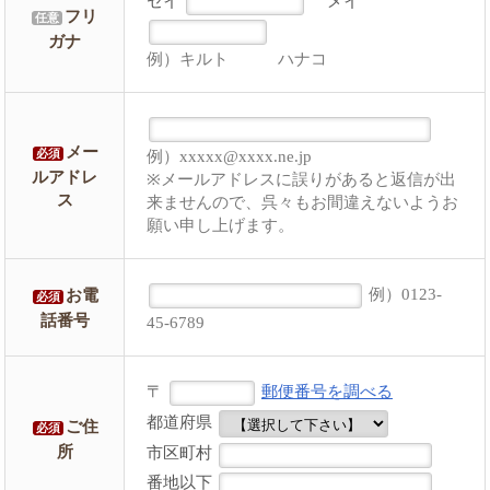
セイ
メイ
フリ
任意
ガナ
例）キルト ハナコ
メー
例）xxxxx@xxxx.ne.jp
必須
ルアドレ
※メールアドレスに誤りがあると返信が出
ス
来ませんので、呉々もお間違えないようお
願い申し上げます。
例）0123-
お電
必須
話番号
45-6789
〒
郵便番号を調べる
都道府県
ご住
必須
所
市区町村
番地以下