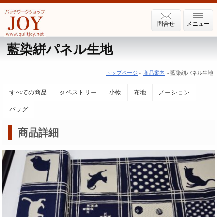
問合せ
メニュー
藍染絣パネル生地
トップページ
»
商品案内
» 藍染絣パネル生地
すべての商品
タペストリー
小物
布地
ノーション
バッグ
商品詳細