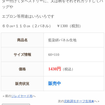
ダー付けてタペストリーに、又は柄をそれぞれカットしてバ
ッグや
エプロン等用途はいろいろです
６０㎝×１１０㎝（２パネル） ￥1300（税別）
商品名
藍染絣パネル生地
サイズ情報
60×110
1430円
価格
（税込）
販売中
販売状況
« 前の
ソレイヤード布
へ
次の
北欧調モチーフ生地❀
へ »