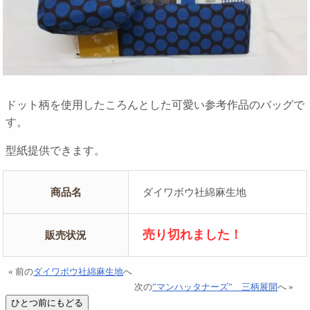
ドット柄を使用したころんとした可愛い参考作品のバッグで
す。
型紙提供できます。
商品名
ダイワボウ社綿麻生地
売り切れました！
販売状況
« 前の
ダイワボウ社綿麻生地
へ
次の
”マンハッタナーズ” 三柄展開
へ »