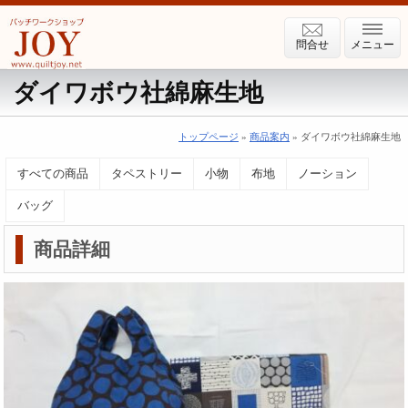
問合せ
メニュー
ダイワボウ社綿麻生地
トップページ
»
商品案内
» ダイワボウ社綿麻生地
すべての商品
タペストリー
小物
布地
ノーション
バッグ
商品詳細