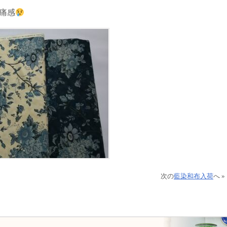
痛感
次の
藍染和布入荷
へ »