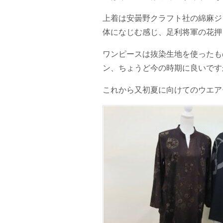
上着は安曇野クラフト社の綿麻ジ
体になじむ感じ、足利将軍の花押
ワンピースは抜染生地を使ったも
ン、ちょうど今の時期に良いです
これから又初夏に向けてのウエア