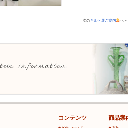
次の
キルト展ご案内
へ »
コンテンツ
商品案