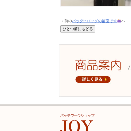
« 前の
バッグinバッグの後面です
へ