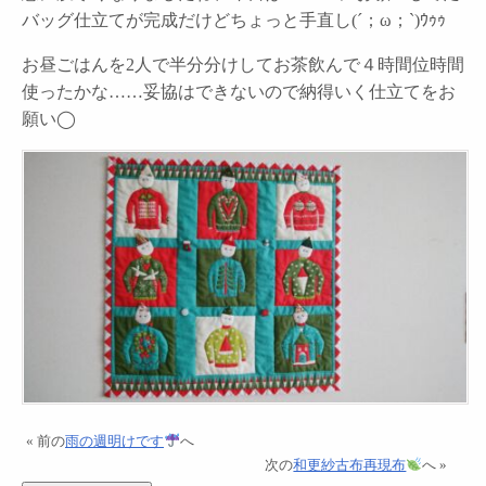
バッグ仕立てが完成だけどちょっと手直し(´；ω；`)ｳｩｩ
お昼ごはんを2人で半分分けしてお茶飲んで４時間位時間
使ったかな……妥協はできないので納得いく仕立てをお
願い◯
« 前の
雨の週明けです
へ
次の
和更紗古布再現布
へ »