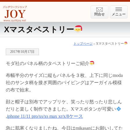
問合せ
メニュー
Xマスタペストリー
トップページ
» Xマスタペストリー
2017年10月17日
モダ社のパネル柄のタペストリーご紹介
布幅半分のサイズに縦もパネルを３枚、上下に同じmoda
社のサンタ柄を接ぎ周囲のパイピングはアーガイル模様
の布で始末。
顔と帽子は別布でアップリケ、笑ったり怒ったり悲しん
だりと楽しく制作できました。Xマスボタンが可愛い
,
iphone 11/11 pro/xs/xs max xr/x/8ケース
急に肌寒くなりましたね、今日はmikasanにお願いしてた