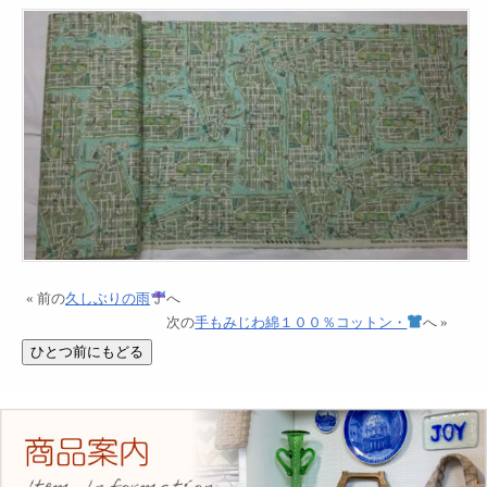
« 前の
久しぶりの雨
へ
次の
手もみじわ綿１００％コットン・
へ »