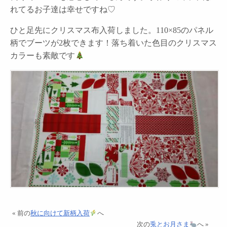
れてるお子達は幸せですね♡
ひと足先にクリスマス布入荷しました。110×85のパネル
柄でブーツが2枚できます！落ち着いた色目のクリスマス
カラーも素敵です
« 前の
秋に向けて新柄入荷
へ
次の
兎とお月さま
へ »