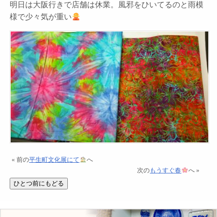
明日は大阪行きで店舗は休業。風邪をひいてるのと雨模
様で少々気が重い
« 前の
平生町文化展にて
へ
次の
もうすぐ春
へ »