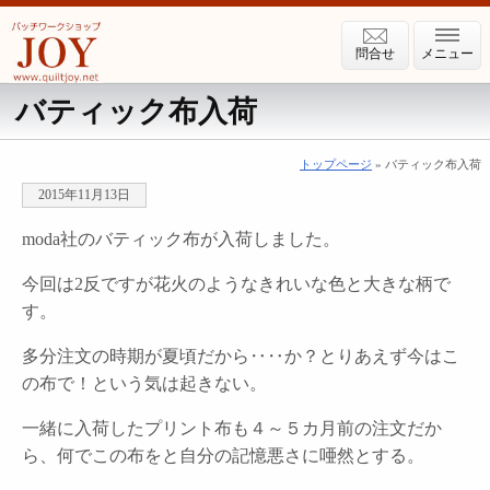
問合せ
メニュー
バティック布入荷
トップページ
» バティック布入荷
2015年11月13日
moda社のバティック布が入荷しました。
今回は2反ですが花火のようなきれいな色と大きな柄で
す。
多分注文の時期が夏頃だから‥‥か？とりあえず今はこ
の布で！という気は起きない。
一緒に入荷したプリント布も４～５カ月前の注文だか
ら、何でこの布をと自分の記憶悪さに唖然とする。