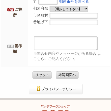
〒
郵便番号を調べる
都道府県
ご住
必須
所
市区町村
番地以下
備考
任意
欄
※問合せ内容やメッセージがある場合は、
こちらにご記入ください。
リセット
確認画面へ