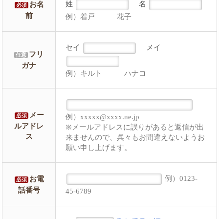
姓
名
お名
必須
前
例）着戸 花子
セイ
メイ
フリ
任意
ガナ
例）キルト ハナコ
メー
例）xxxxx@xxxx.ne.jp
必須
ルアドレ
※メールアドレスに誤りがあると返信が出
ス
来ませんので、呉々もお間違えないようお
願い申し上げます。
例）0123-
お電
必須
話番号
45-6789