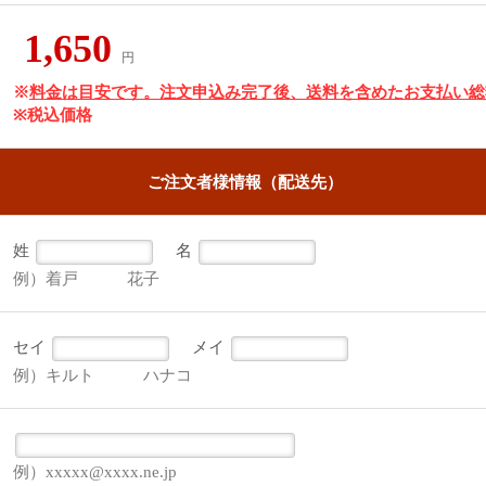
1,650
円
※
料金は目安です。注文申込み完了後、送料を含めたお支払い総
※税込価格
ご注文者様情報（配送先）
姓
名
例）着戸 花子
セイ
メイ
例）キルト ハナコ
例）xxxxx@xxxx.ne.jp