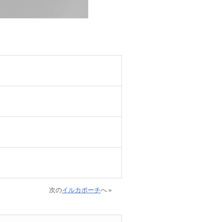
次の
イルカポーチ
へ »