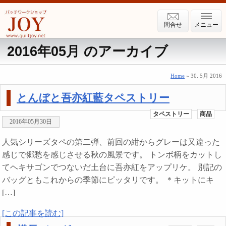
問合せ
メニュー
2016年05月 のアーカイブ
Home
» 30. 5月 2016
とんぼと吾亦紅藍タペストリー
タペストリー
商品
2016年05月30日
人気シリーズタペの第二弾、前回の紺からグレーは又違った
感じで郷愁を感じさせる秋の風景です。 トンボ柄をカットし
てヘキサゴンでつないだ土台に吾亦紅をアップリケ。 別記の
バッグともこれからの季節にピッタリです。 ＊キットにキ
[…]
[この記事を読む]