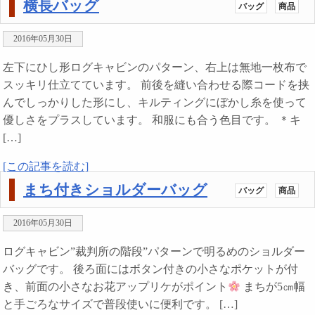
横長バッグ
バッグ
商品
2016年05月30日
左下にひし形ログキャビンのパターン、右上は無地一枚布で
スッキリ仕立てています。 前後を縫い合わせる際コードを挟
んでしっかりした形にし、キルティングにぼかし糸を使って
優しさをプラスしています。 和服にも合う色目です。 ＊キ
[…]
[この記事を読む]
まち付きショルダーバッグ
バッグ
商品
2016年05月30日
ログキャビン”裁判所の階段”パターンで明るめのショルダー
バッグです。 後ろ面にはボタン付きの小さなポケットが付
き、前面の小さなお花アップリケがポイント
まちが5㎝幅
と手ごろなサイズで普段使いに便利です。 […]